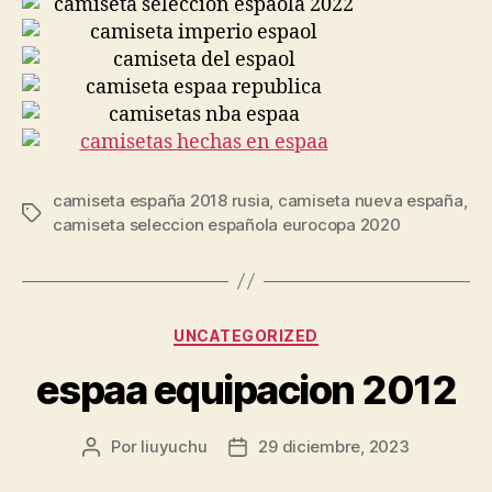
camiseta españa 2018 rusia
,
camiseta nueva españa
,
Etiquetas
camiseta seleccion española eurocopa 2020
Categorías
UNCATEGORIZED
espaa equipacion 2012
Por
liuyuchu
29 diciembre, 2023
Autor
Fecha
de
de