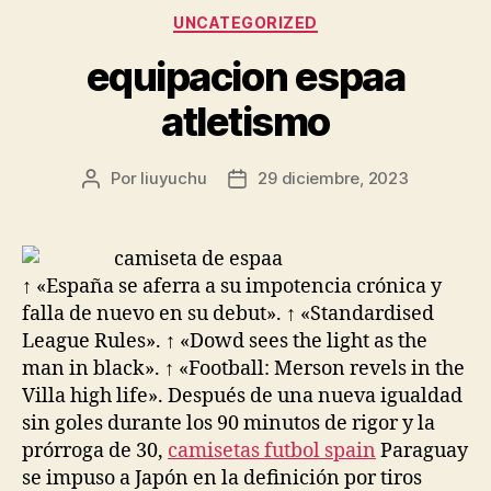
Categorías
UNCATEGORIZED
equipacion espaa
atletismo
Por
liuyuchu
29 diciembre, 2023
Autor
Fecha
de
de
la
la
entrada
entrada
↑ «España se aferra a su impotencia crónica y
falla de nuevo en su debut». ↑ «Standardised
League Rules». ↑ «Dowd sees the light as the
man in black». ↑ «Football: Merson revels in the
Villa high life». Después de una nueva igualdad
sin goles durante los 90 minutos de rigor y la
prórroga de 30,
camisetas futbol spain
Paraguay
se impuso a Japón en la definición por tiros