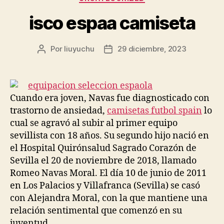
isco espaa camiseta
Por
liuyuchu
29 diciembre, 2023
Autor
Fecha
de
de
la
la
entrada
entrada
Cuando era joven, Navas fue diagnosticado con
trastorno de ansiedad,
camisetas futbol spain
lo
cual se agravó al subir al primer equipo
sevillista con 18 años. Su segundo hijo nació en
el Hospital Quirónsalud Sagrado Corazón de
Sevilla el 20 de noviembre de 2018, llamado
Romeo Navas Moral. El día 10 de junio de 2011
en Los Palacios y Villafranca (Sevilla) se casó
con Alejandra Moral, con la que mantiene una
relación sentimental que comenzó en su
juventud.