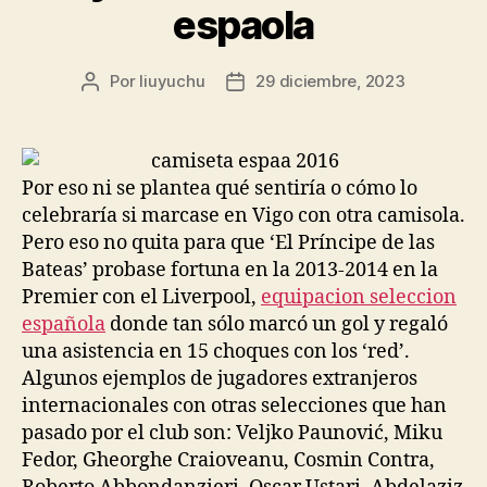
espaola
Por
liuyuchu
29 diciembre, 2023
Autor
Fecha
de
de
la
la
entrada
entrada
Por eso ni se plantea qué sentiría o cómo lo
celebraría si marcase en Vigo con otra camisola.
Pero eso no quita para que ‘El Príncipe de las
Bateas’ probase fortuna en la 2013-2014 en la
Premier con el Liverpool,
equipacion seleccion
española
donde tan sólo marcó un gol y regaló
una asistencia en 15 choques con los ‘red’.
Algunos ejemplos de jugadores extranjeros
internacionales con otras selecciones que han
pasado por el club son: Veljko Paunović, Miku
Fedor, Gheorghe Craioveanu, Cosmin Contra,