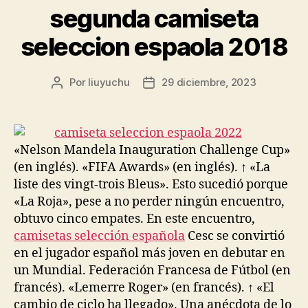
segunda camiseta
seleccion espaola 2018
Por
liuyuchu
29 diciembre, 2023
Autor
Fecha
de
de
la
la
entrada
entrada
«Nelson Mandela Inauguration Challenge Cup»
(en inglés). «FIFA Awards» (en inglés). ↑ «La
liste des vingt-trois Bleus». Esto sucedió porque
«La Roja», pese a no perder ningún encuentro,
obtuvo cinco empates. En este encuentro,
camisetas selección española
Cesc se convirtió
en el jugador español más joven en debutar en
un Mundial. Federación Francesa de Fútbol (en
francés). «Lemerre Roger» (en francés). ↑ «El
cambio de ciclo ha llegado». Una anécdota de lo