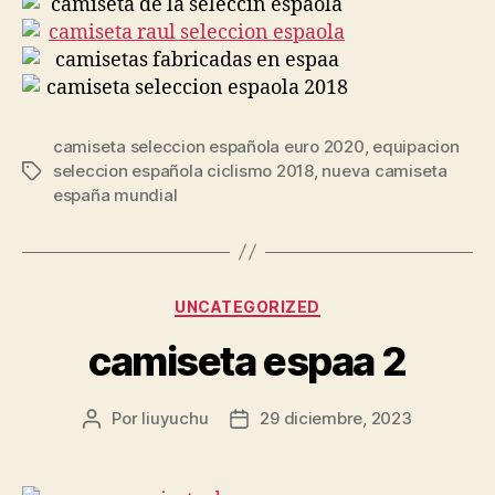
camiseta seleccion española euro 2020
,
equipacion
seleccion española ciclismo 2018
,
nueva camiseta
Etiquetas
españa mundial
Categorías
UNCATEGORIZED
camiseta espaa 2
Por
liuyuchu
29 diciembre, 2023
Autor
Fecha
de
de
la
la
entrada
entrada