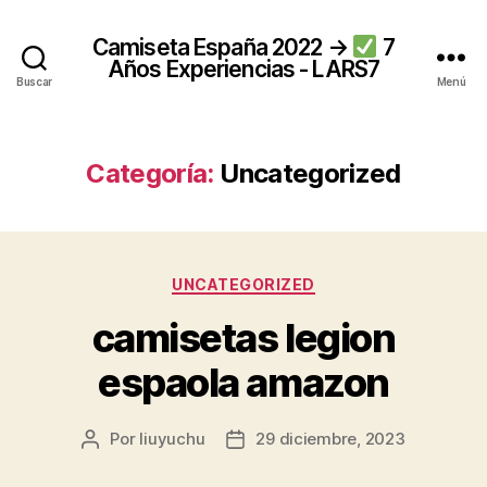
Camiseta España 2022 →
7
Años Experiencias - LARS7
Buscar
Menú
Categoría:
Uncategorized
Categorías
UNCATEGORIZED
camisetas legion
espaola amazon
Por
liuyuchu
29 diciembre, 2023
Autor
Fecha
de
de