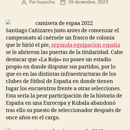
Por
liuyuchu
29 diciembre, 2023
Autor
Fecha
de
de
la
la
entrada
entrada
Santiago Cañizares justo antes de comenzar el
campeonato al caérsele un frasco de colonia
que le hirió el pie,
segunda equipacion españa
se le abrieron las puertas de la titularidad. Cabe
destacar que «La Roja» no posee un estadio
propio en donde disputar sus partidos, por lo
que es en las distintas infraestructuras de los
clubes de fútbol de España en donde tienen
lugar los encuentros frente a otras selecciones.
Esta sería la peor participación de la historia de
España en una Eurocopa y Kubala abandonó
tras ello su puesto de seleccionador después de
once años en el cargo.