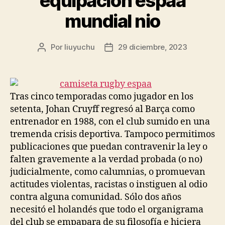
equipacion espaa
mundial nio
Por
liuyuchu
29 diciembre, 2023
Autor
Fecha
de
de
la
la
entrada
entrada
Tras cinco temporadas como jugador en los
setenta, Johan Cruyff regresó al Barça como
entrenador en 1988, con el club sumido en una
tremenda crisis deportiva. Tampoco permitimos
publicaciones que puedan contravenir la ley o
falten gravemente a la verdad probada (o no)
judicialmente, como calumnias, o promuevan
actitudes violentas, racistas o instiguen al odio
contra alguna comunidad. Sólo dos años
necesitó el holandés que todo el organigrama
del club se empapara de su filosofía e hiciera