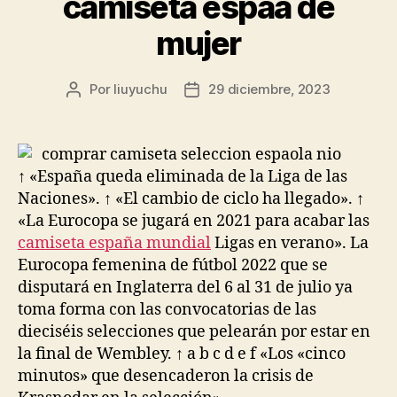
camiseta espaa de
mujer
Por
liuyuchu
29 diciembre, 2023
Autor
Fecha
de
de
la
la
entrada
entrada
↑ «España queda eliminada de la Liga de las
Naciones». ↑ «El cambio de ciclo ha llegado». ↑
«La Eurocopa se jugará en 2021 para acabar las
camiseta españa mundial
Ligas en verano». La
Eurocopa femenina de fútbol 2022 que se
disputará en Inglaterra del 6 al 31 de julio ya
toma forma con las convocatorias de las
dieciséis selecciones que pelearán por estar en
la final de Wembley. ↑ a b c d e f «Los «cinco
minutos» que desencaderon la crisis de