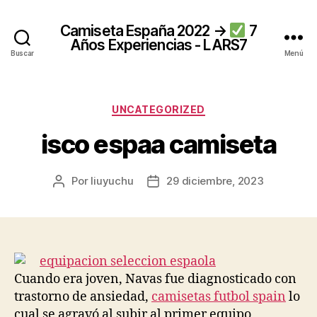
Camiseta España 2022 →
7
Años Experiencias - LARS7
Buscar
Menú
Categorías
UNCATEGORIZED
isco espaa camiseta
Por
liuyuchu
29 diciembre, 2023
Autor
Fecha
de
de
la
la
entrada
entrada
Cuando era joven, Navas fue diagnosticado con
trastorno de ansiedad,
camisetas futbol spain
lo
cual se agravó al subir al primer equipo