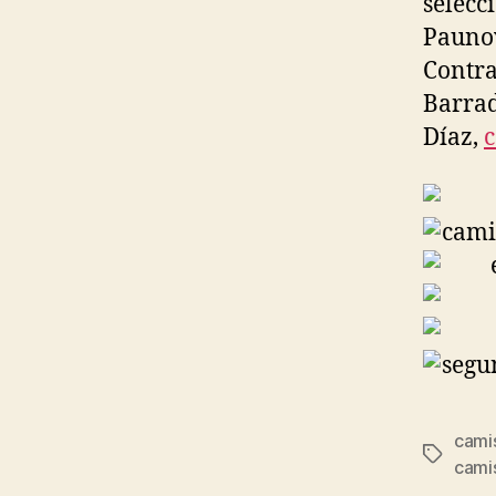
selecc
Paunov
Contra
Barrad
Díaz,
c
cami
Etiqueta
camis