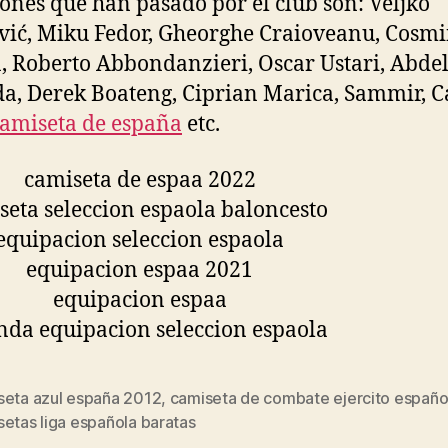
iones que han pasado por el club son: Veljko
ić, Miku Fedor, Gheorghe Craioveanu, Cosm
, Roberto Abbondanzieri, Oscar Ustari, Abde
a, Derek Boateng, Ciprian Marica, Sammir, C
amiseta de españa
etc.
seta azul españa 2012
,
camiseta de combate ejercito españo
s
etas liga española baratas