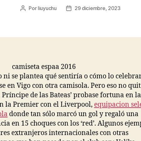
Por
liuyuchu
29 diciembre, 2023
Autor
Fecha
de
de
la
la
entrada
entrada
o ni se plantea qué sentiría o cómo lo celebrar
e en Vigo con otra camisola. Pero eso no qui
l Príncipe de las Bateas’ probase fortuna en l
n la Premier con el Liverpool,
equipacion sel
ola
donde tan sólo marcó un gol y regaló una
ncia en 15 choques con los ‘red’. Algunos ejem
res extranjeros internacionales con otras