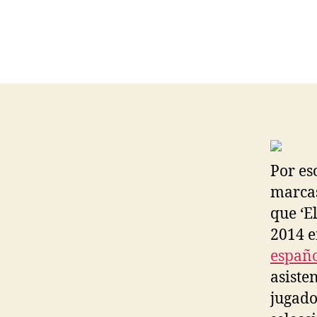
Por es
marcas
que ‘E
2014 e
españ
asiste
jugado