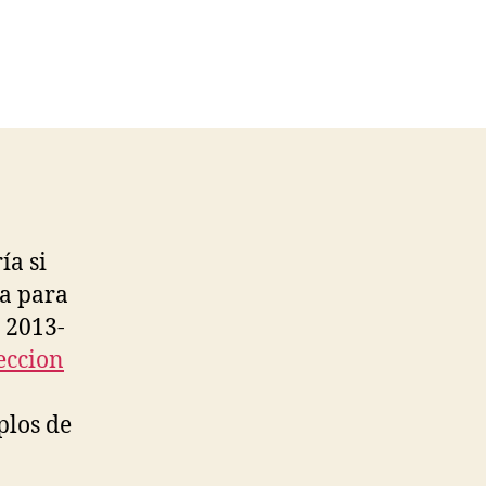
ía si
ta para
a 2013-
eccion
plos de