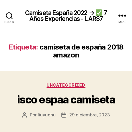
Camiseta España 2022 →
7
Años Experiencias - LARS7
Buscar
Menú
Etiqueta:
camiseta de españa 2018
amazon
Categorías
UNCATEGORIZED
isco espaa camiseta
Por
liuyuchu
29 diciembre, 2023
Autor
Fecha
de
de
la
la