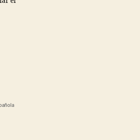
ar el
pañola