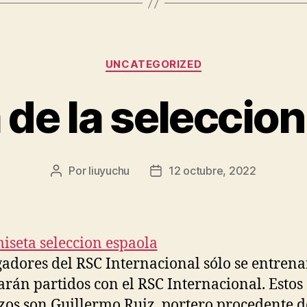
Categorías
UNCATEGORIZED
de la seleccio
Por
liuyuchu
12 octubre, 2022
Autor
Fecha
de
de
la
la
entrada
entrada
gadores del RSC Internacional sólo se entren
arán partidos con el RSC Internacional. Estos
zos son Guillermo Ruiz, portero procedente d