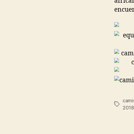
africa
encuen
cami
Etiqueta
2018