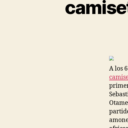
camise
A los 
camise
primer
Sebast
Otamen
partid
amones