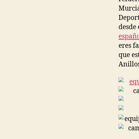
Murcia
Deport
desde 
españo
eres f
que es
Anillo