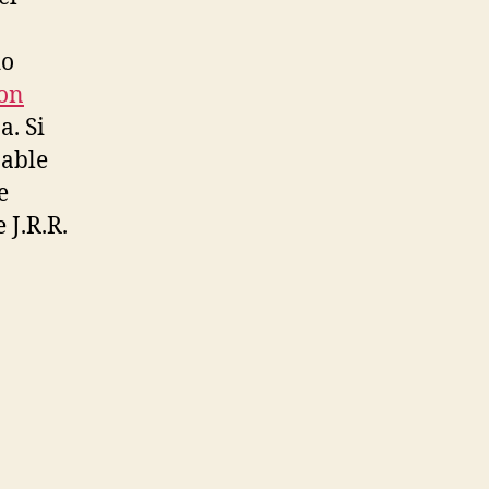
do
ion
. Si
bable
e
 J.R.R.