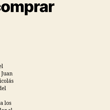
comprar
el
r Juan
icolás
del
a los