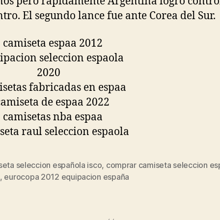
nos pero rápidamente Argentina logró control
tro. El segundo lance fue ante Corea del Sur.
seta seleccion española isco
,
comprar camiseta seleccion es
s
,
eurocopa 2012 equipacion españa