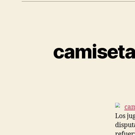
camiseta 
Los ju
disput
refuer