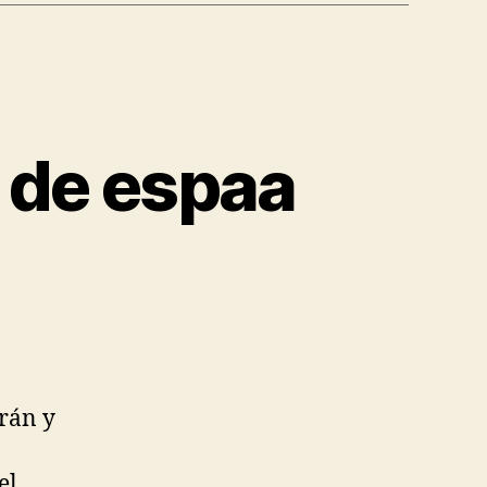
n de espaa
arán y
el