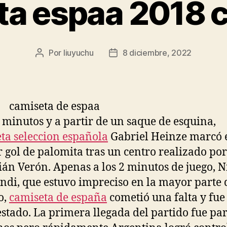
ta espaa 2018 
Por
liuyuchu
8 diciembre, 2022
Autor
Fecha
de
de
la
la
entrada
entrada
6 minutos y a partir de un saque de esquina,
ta seleccion española
Gabriel Heinze marcó 
 gol de palomita tras un centro realizado po
ián Verón. Apenas a los 2 minutos de juego, N
di, que estuvo impreciso en la mayor parte 
o,
camiseta de españa
cometió una falta y fue
tado. La primera llegada del partido fue par