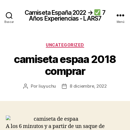
Camiseta España 2022 →
7
Años Experiencias - LARS7
Buscar
Menú
Categorías
UNCATEGORIZED
camiseta espaa 2018
comprar
Por
liuyuchu
8 diciembre, 2022
Autor
Fecha
de
de
la
la
entrada
entrada
A los 6 minutos y a partir de un saque de