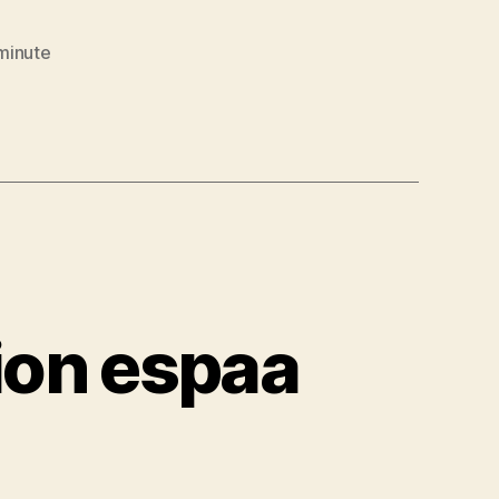
minute
ion espaa