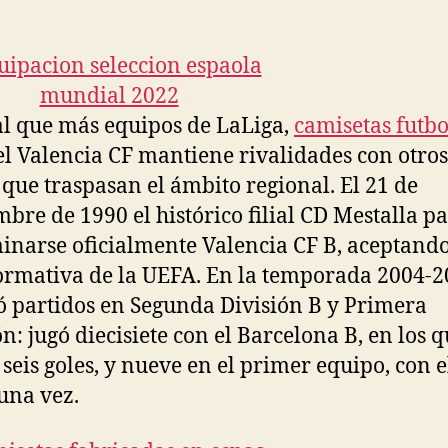
la
la
entrada
entrada
al que más equipos de LaLiga,
camisetas futbo
l Valencia CF mantiene rivalidades con otros
 que traspasan el ámbito regional. El 21 de
mbre de 1990 el histórico filial CD Mestalla pa
narse oficialmente Valencia CF B, aceptando
rmativa de la UEFA. En la temporada 2004-2
ó partidos en Segunda División B y Primera
ón: jugó diecisiete con el Barcelona B, en los 
seis goles, y nueve en el primer equipo, con e
una vez.