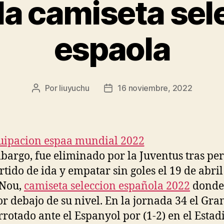
lla camiseta sel
espaola
Por
liuyuchu
16 noviembre, 2022
Autor
Fecha
de
de
la
la
entrada
entrada
bargo, fue eliminado por la Juventus tras per
rtido de ida y empatar sin goles el 19 de abril
Nou,
camiseta seleccion española 2022
donde
or debajo de su nivel. En la jornada 34 el Gr
rrotado ante el Espanyol por (1-2) en el Estad