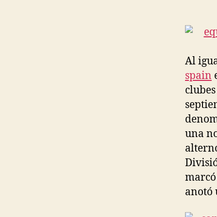
Al igu
spain
e
clubes
septie
denomi
una no
altern
Divisi
marcó 
anotó 