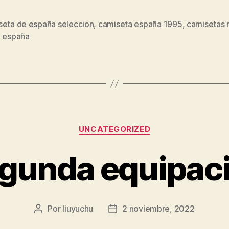
seta de españa seleccion
,
camiseta españa 1995
,
camisetas 
s
h españa
Categorías
UNCATEGORIZED
gunda equipac
Por
liuyuchu
2 noviembre, 2022
Autor
Fecha
de
de