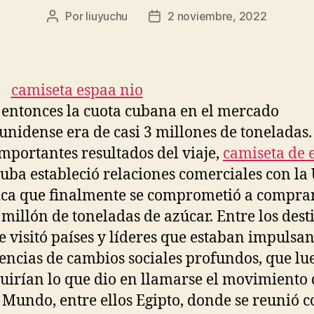
Por
liuyuchu
2 noviembre, 2022
Autor
Fecha
de
de
la
la
entrada
entrada
 entonces la cuota cubana en el mercado
unidense era de casi 3 millones de toneladas.
importantes resultados del viaje,
camiseta de 
uba estableció relaciones comerciales con la
ica que finalmente se comprometió a compra
millón de toneladas de azúcar. Entre los dest
je visitó países y líderes que estaban impulsa
encias de cambios sociales profundos, que lu
tuirían lo que dio en llamarse el movimiento 
 Mundo, entre ellos Egipto, donde se reunió c