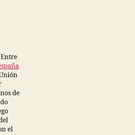
 Entre
españa
 Unión
r
inos de
ndo
ego
del
on el