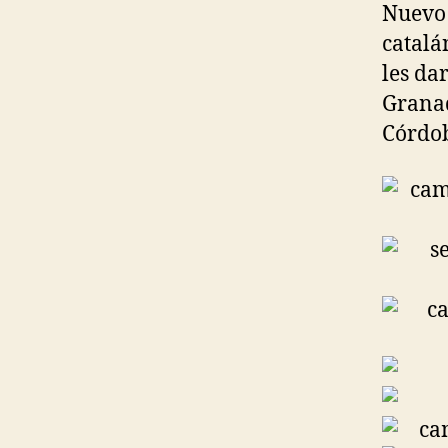
Nuevo 
catalá
les dar
Granad
Córdob