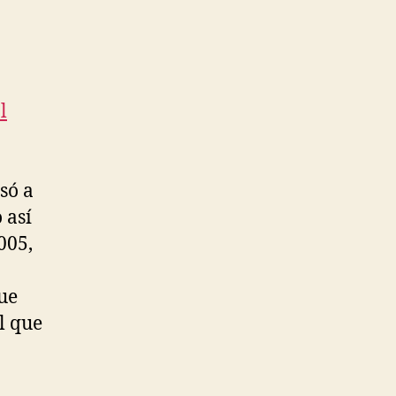
l
só a
 así
005,
que
l que