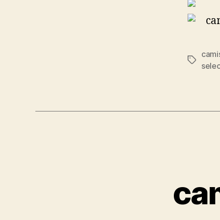
cami
Etiqueta
sele
ca