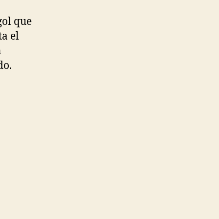
gol que
ta el
n
do.