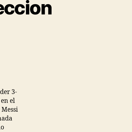
eccion
der 3-
 en el
 Messi
anada
io