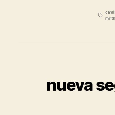
cami
Etiqueta
mirt
nueva se