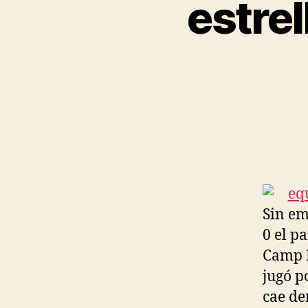
estre
Sin em
0 el pa
Camp 
jugó p
cae de