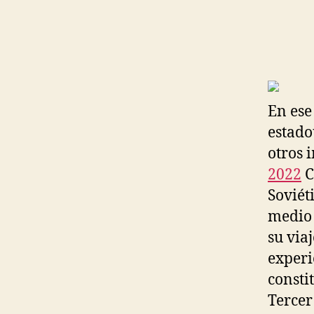
En ese
estado
otros 
2022
C
Soviét
medio 
su via
experi
consti
Tercer