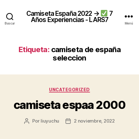
Camiseta España 2022 →
7
Años Experiencias - LARS7
Buscar
Menú
Etiqueta:
camiseta de españa
seleccion
Categorías
UNCATEGORIZED
camiseta espaa 2000
Por
liuyuchu
2 noviembre, 2022
Autor
Fecha
de
de
la
la