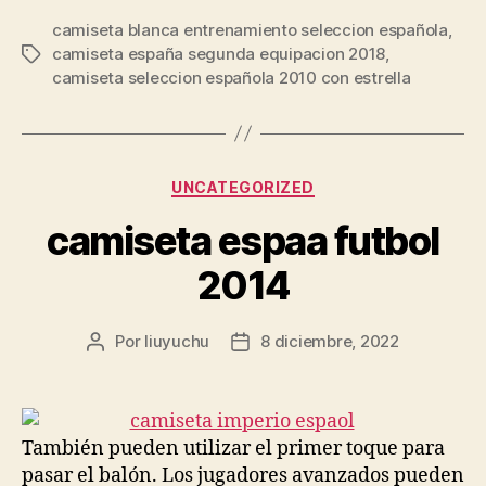
camiseta blanca entrenamiento seleccion española
,
camiseta españa segunda equipacion 2018
,
Etiquetas
camiseta seleccion española 2010 con estrella
Categorías
UNCATEGORIZED
camiseta espaa futbol
2014
Por
liuyuchu
8 diciembre, 2022
Autor
Fecha
de
de
la
la
entrada
entrada
También pueden utilizar el primer toque para
pasar el balón. Los jugadores avanzados pueden