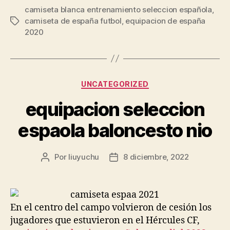
camiseta blanca entrenamiento seleccion española
,
camiseta de españa futbol
,
equipacion de españa
Etiquetas
2020
Categorías
UNCATEGORIZED
equipacion seleccion
espaola baloncesto nio
Por
liuyuchu
8 diciembre, 2022
Autor
Fecha
de
de
la
la
entrada
entrada
En el centro del campo volvieron de cesión los
jugadores que estuvieron en el Hércules CF,