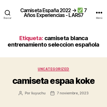
Camiseta España 2022 →
7
Años Experiencias - LARS7
Buscar
Menú
Etiqueta:
camiseta blanca
entrenamiento seleccion española
Categorías
UNCATEGORIZED
camiseta espaa koke
Por
liuyuchu
7 noviembre, 2023
Autor
Fecha
de
de
la
la