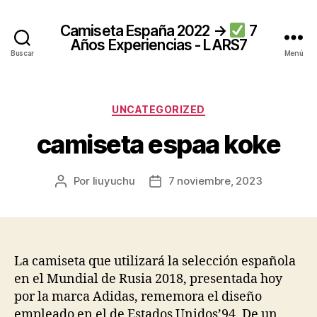
Camiseta España 2022 →
7
Años Experiencias - LARS7
Buscar
Menú
Categorías
UNCATEGORIZED
camiseta espaa koke
Por
liuyuchu
7 noviembre, 2023
Autor
Fecha
de
de
la
la
entrada
entrada
La camiseta que utilizará la selección española
en el Mundial de Rusia 2018, presentada hoy
por la marca Adidas, rememora el diseño
empleado en el de Estados Unidos’94. De un