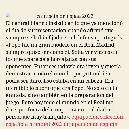
de
de
la
la
entrada
entrada
El central blanco insistió en lo que ya mencionó
el día de su presentación cuando afirmó que
siempre se había fijado en el defensa portugués:
«Pepe fue mi gran modelo en el Real Madrid,
siempre quise ser como él. Solía ver vídeos en
los que aparecía a horcajadas con sus
oponentes. Entonces todavía era joven y quería
demostrar a todo el mundo que yo también
podía ser duro. Eso estaba en mi cabeza. Era
increíble lo bueno que era Pepe. No sólo en la
entrada, sino también en la preparación del
juego. Pero hoy todo el mundo en el Real me
dice que fuera del campo era en realidad un
personaje muy tranquilo»,
equipacion seleccion
española mundial 2022
equipacion de españa