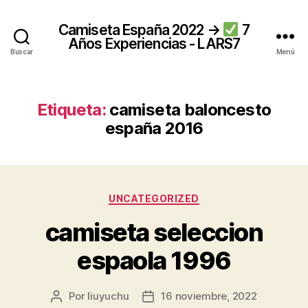
Camiseta España 2022 →
7
Años Experiencias - LARS7
Buscar
Menú
Etiqueta:
camiseta baloncesto
españa 2016
Categorías
UNCATEGORIZED
camiseta seleccion
espaola 1996
Por
liuyuchu
16 noviembre, 2022
Autor
Fecha