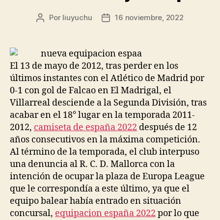
Por
liuyuchu
16 noviembre, 2022
Autor
Fecha
de
de
la
la
entrada
entrada
El 13 de mayo de 2012, tras perder en los
últimos instantes con el Atlético de Madrid por
0-1 con gol de Falcao en El Madrigal, el
Villarreal desciende a la Segunda División, tras
acabar en el 18° lugar en la temporada 2011-
2012,
camiseta de españa 2022
después de 12
años consecutivos en la máxima competición.
Al término de la temporada, el club interpuso
una denuncia al R. C. D. Mallorca con la
intención de ocupar la plaza de Europa League
que le correspondía a este último, ya que el
equipo balear había entrado en situación
concursal,
equipacion españa 2022
por lo que