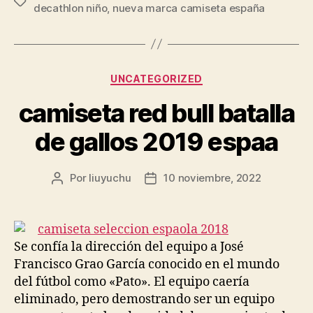
Etiquetas
decathlon niño
,
nueva marca camiseta españa
Categorías
UNCATEGORIZED
camiseta red bull batalla
de gallos 2019 espaa
Por
liuyuchu
10 noviembre, 2022
Autor
Fecha
de
de
la
la
entrada
entrada
Se confía la dirección del equipo a José
Francisco Grao García conocido en el mundo
del fútbol como «Pato». El equipo caería
eliminado, pero demostrando ser un equipo