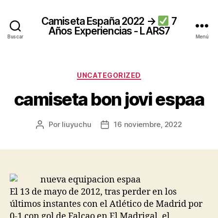
Camiseta España 2022 →
7
Años Experiencias - LARS7
Buscar
Menú
Categorías
UNCATEGORIZED
camiseta bon jovi espaa
Por
liuyuchu
16 noviembre, 2022
Autor
Fecha
de
de
la
la
entrada
entrada
El 13 de mayo de 2012, tras perder en los
últimos instantes con el Atlético de Madrid por
0-1 con gol de Falcao en El Madrigal, el