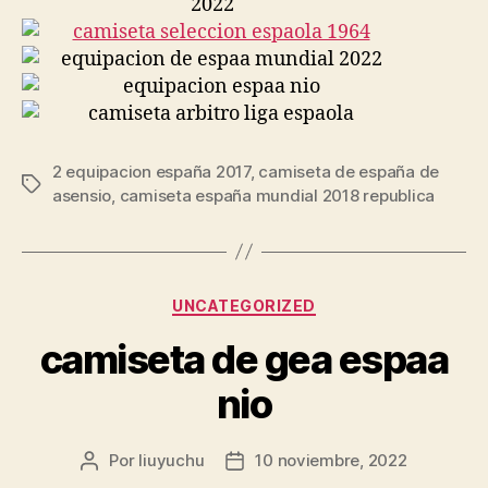
2 equipacion españa 2017
,
camiseta de españa de
Etiquetas
asensio
,
camiseta españa mundial 2018 republica
Categorías
UNCATEGORIZED
camiseta de gea espaa
nio
Por
liuyuchu
10 noviembre, 2022
Autor
Fecha
de
de