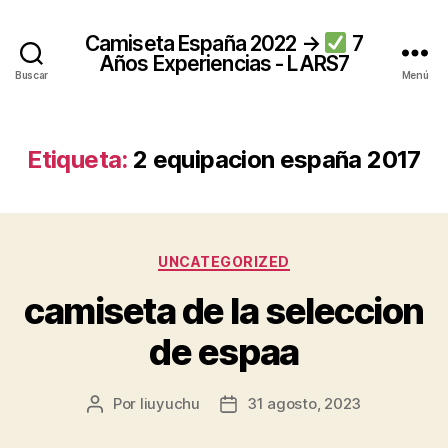
Camiseta España 2022 →
7
Años Experiencias - LARS7
Buscar
Menú
Etiqueta:
2 equipacion españa 2017
Categorías
UNCATEGORIZED
camiseta de la seleccion
de espaa
Por
liuyuchu
31 agosto, 2023
Autor
Fecha
de
de