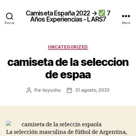
Camiseta España 2022 →
7
Años Experiencias - LARS7
Buscar
Menú
Categorías
UNCATEGORIZED
camiseta de la seleccion
de espaa
Por
liuyuchu
31 agosto, 2023
Autor
Fecha
de
de
la
la
entrada
entrada
La selección masculina de fútbol de Argentina,