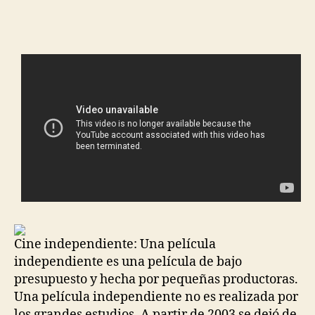
de
de
la
la
entrada
entrada
Cine independiente: Una película
independiente es una película de bajo
presupuesto y hecha por pequeñas productoras.
Una película independiente no es realizada por
los grandes estudios. A partir de 2003 se dejó de