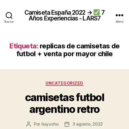
Camiseta España 2022 →
7
Años Experiencias - LARS7
Buscar
Menú
Etiqueta:
replicas de camisetas de
futbol + venta por mayor chile
Categorías
UNCATEGORIZED
camisetas futbol
argentino retro
Por
liuyuchu
3 agosto, 2022
Autor
Fecha