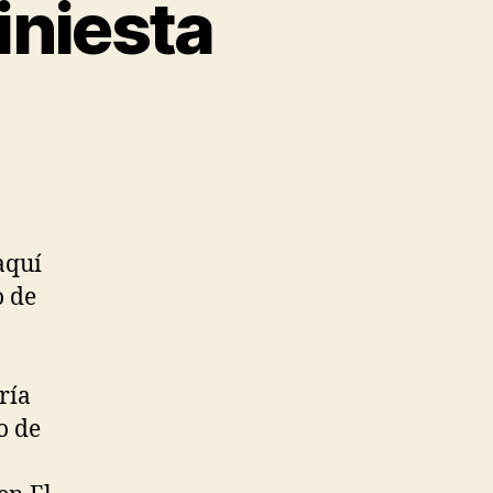
iniesta
aquí
o de
ría
o de