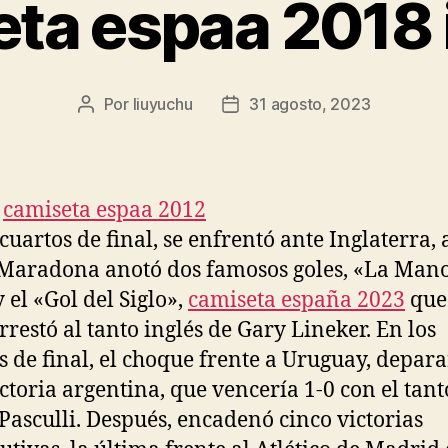
ta espaa 2018 
Por
liuyuchu
31 agosto, 2023
Autor
Fecha
de
de
la
la
entrada
entrada
 cuartos de final, se enfrentó ante Inglaterra, 
Maradona anotó dos famosos goles, «La Man
 el «Gol del Siglo»,
camiseta españa 2023
que
rrestó al tanto inglés de Gary Lineker. En los
s de final, el choque frente a Uruguay, depara
ictoria argentina, que vencería 1-0 con el tant
Pasculli. Después, encadenó cinco victorias