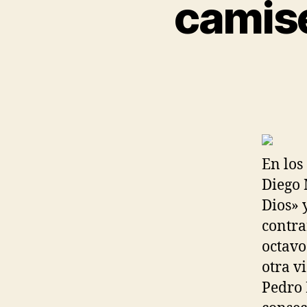
camise
En los
Diego 
Dios» y
contra
octavo
otra v
Pedro 