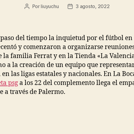
Por
liuyuchu
3 agosto, 2022
Autor
Fecha
de
de
la
la
entrada
entrada
 paso del tiempo la inquietud por el fútbol en
ecentó y comenzaron a organizarse reuniones
e la familia Ferrat y en la Tienda «La Valenci
no a la creación de un equipo que representar
 en las ligas estatales y nacionales. En La Boc
ta psg
a los 22 del complemento llega el emp
e a través de Palermo.