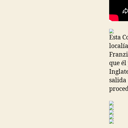
Esta C
localí
Franzi
que él
Inglat
salida
proced