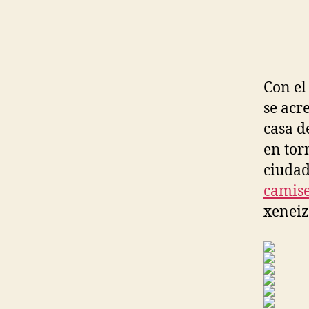
Con el
se acr
casa d
en tor
ciudad
camise
xeneiz