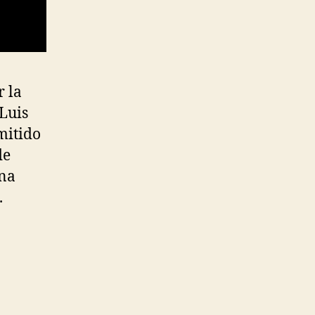
 la
 Luis
mitido
de
na
.