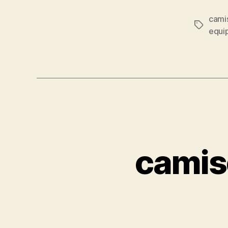
cami
Etiqueta
equip
camis