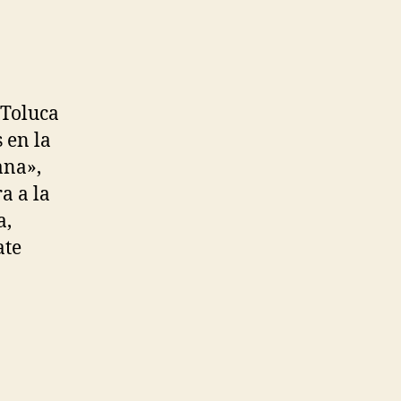
 Toluca
 en la
ana»,
a a la
a,
ate