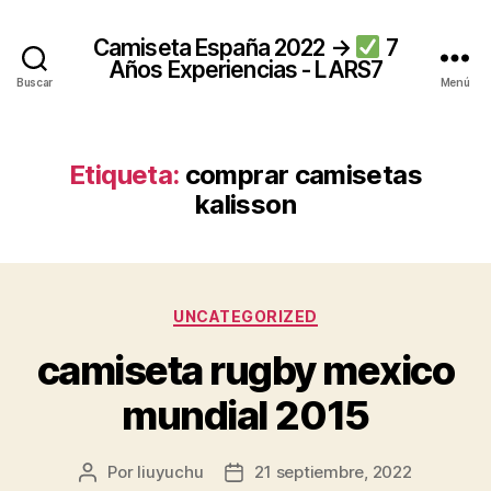
Camiseta España 2022 →
7
Años Experiencias - LARS7
Buscar
Menú
Etiqueta:
comprar camisetas
kalisson
Categorías
UNCATEGORIZED
camiseta rugby mexico
mundial 2015
Por
liuyuchu
21 septiembre, 2022
Autor
Fecha