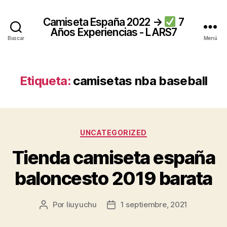
Camiseta España 2022 →
7
Años Experiencias - LARS7
Buscar
Menú
Etiqueta:
camisetas nba baseball
Categorías
UNCATEGORIZED
Tienda camiseta españa
baloncesto 2019 barata
Por
liuyuchu
1 septiembre, 2021
Autor
Fecha
de
de