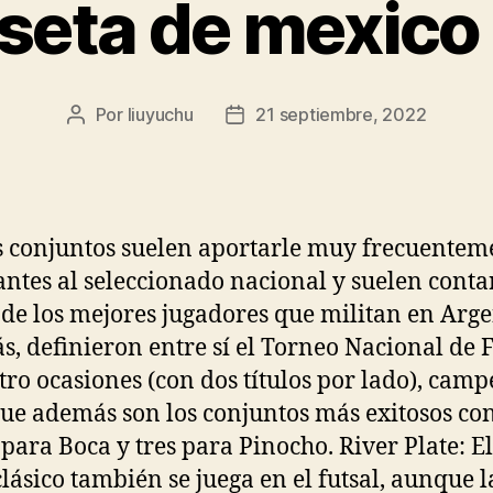
seta de mexico
Por
liuyuchu
21 septiembre, 2022
Autor
Fecha
de
de
la
la
entrada
entrada
conjuntos suelen aportarle muy frecuentem
antes al seleccionado nacional y suelen conta
 de los mejores jugadores que militan en Arge
, definieron entre sí el Torneo Nacional de F
tro ocasiones (con dos títulos por lado), cam
que además son los conjuntos más exitosos co
s para Boca y tres para Pinocho. River Plate: El
lásico también se juega en el futsal, aunque l