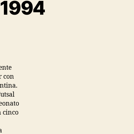
 1994
ente
r con
ntina.
utsal
peonato
n cinco
a