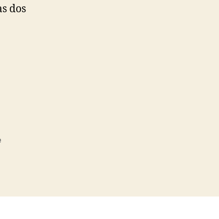
as dos
e