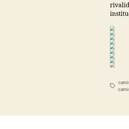
rivali
instit
cami
Etiqueta
cami