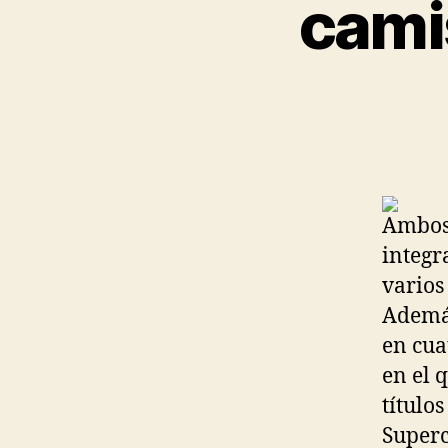
cami
Ambos 
integr
varios
Además
en cua
en el 
título
Superc