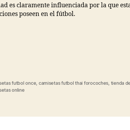
dad es claramente influenciada por la que est
uciones poseen en el fútbol.
setas futbol once
,
camisetas futbol thai forocoches
,
tienda d
s
setas online