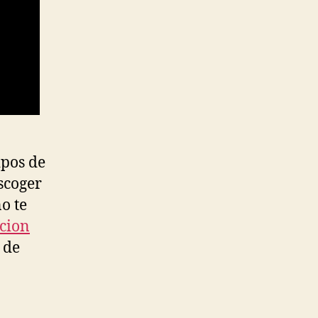
ipos de
scoger
o te
cion
 de