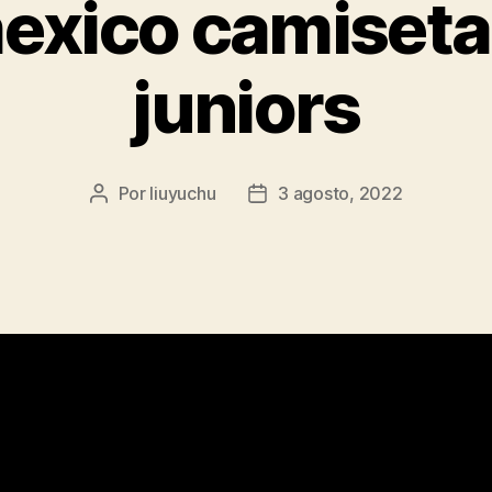
mexico camiseta
juniors
Por
liuyuchu
3 agosto, 2022
Autor
Fecha
de
de
la
la
entrada
entrada