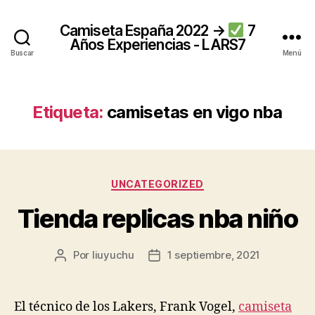
Camiseta España 2022 →
7
Años Experiencias - LARS7
Buscar
Menú
Etiqueta:
camisetas en vigo nba
Categorías
UNCATEGORIZED
Tienda replicas nba niño
Por
liuyuchu
1 septiembre, 2021
Autor
Fecha
de
de
la
la
entrada
entrada
El técnico de los Lakers, Frank Vogel,
camiseta