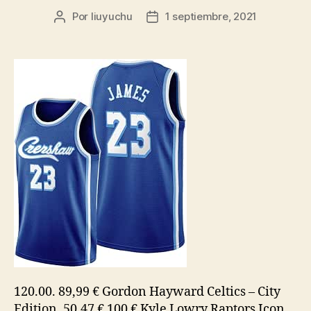
Por
liuyuchu
1 septiembre, 2021
Autor
Fecha
de
de
la
la
entrada
entrada
120.00. 89,99 € Gordon Hayward Celtics – City
Edition. 50,47 € 100 € Kyle Lowry Raptors Icon