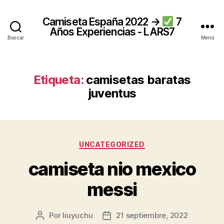
Camiseta España 2022 →
7
Años Experiencias - LARS7
Buscar
Menú
Etiqueta:
camisetas baratas
juventus
Categorías
UNCATEGORIZED
camiseta nio mexico
messi
Por
liuyuchu
21 septiembre, 2022
Autor
Fecha