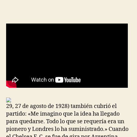
de
de
la
la
entrada
entrada
29, 27 de agosto de 1928) también cubrió el
partido: «Me imagino que la idea ha llegado
para quedarse. Todo lo que se requería era un
pionero y Londres lo ha suministrado.» Cuando
el Chelsea F. C. se fue de gira por Argentina,