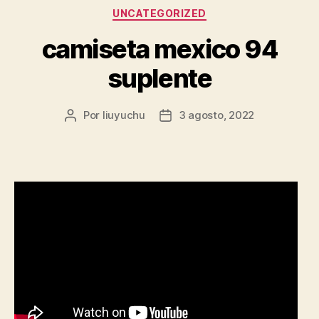
Categorías
UNCATEGORIZED
camiseta mexico 94
suplente
Por
liuyuchu
3 agosto, 2022
Autor
Fecha
de
de
la
la
entrada
entrada