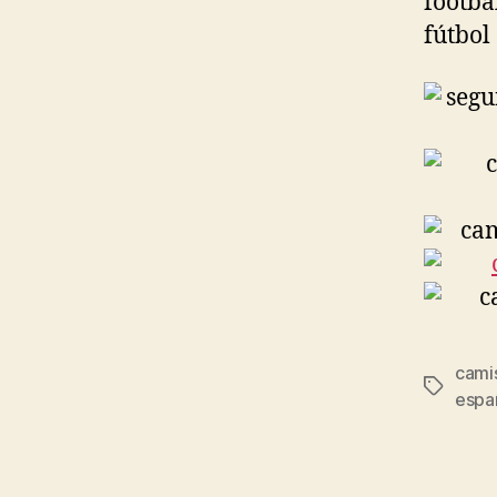
footba
fútbol
camis
Etiqueta
espa