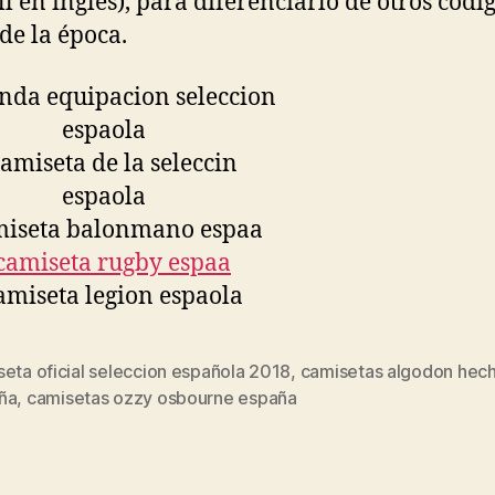
ll en inglés), para diferenciarlo de otros códi
 de la época.
eta oficial seleccion española 2018
,
camisetas algodon hec
s
ña
,
camisetas ozzy osbourne españa