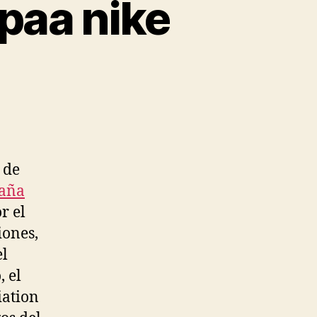
paa nike
 de
paña
r el
iones,
el
, el
iation