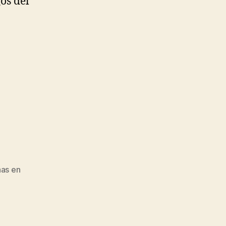
gos del
has en