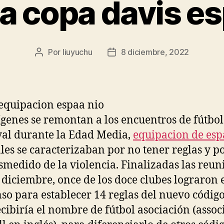
a copa davis es
Por
liuyuchu
8 diciembre, 2022
Autor
Fecha
de
de
la
la
entrada
entrada
ígenes se remontan a los encuentros de fútbol
al durante la Edad Media,
equipacion de es
ales se caracterizaban por no tener reglas y po
smedido de la violencia. Finalizadas las reun
e diciembre, once de los doce clubes lograron 
so para establecer 14 reglas del nuevo código
ecibiría el nombre de fútbol asociación (assoc