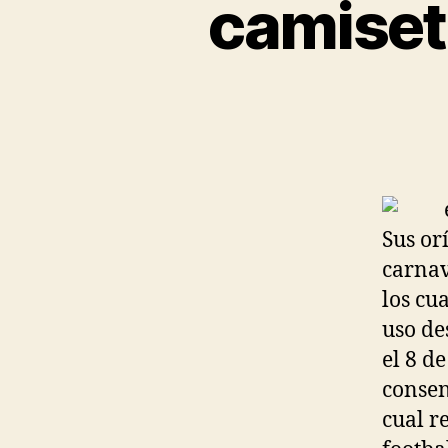
camiset
Sus or
carnav
los cu
uso de
el 8 d
consen
cual r