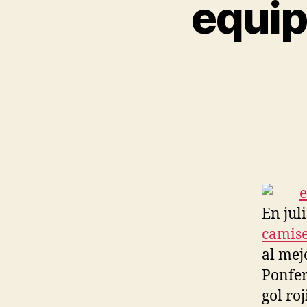
equip
En jul
camise
al mej
Ponfer
gol ro