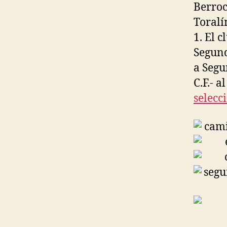
Berroc
Toralí
1. El 
Segund
a Segu
C.F.- 
selecc