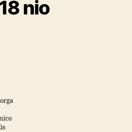
18 nio
torga
único
ús