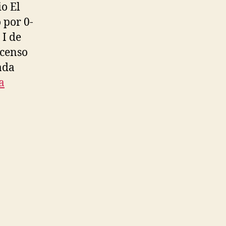
io El
 por 0-
 I de
scenso
ada
a