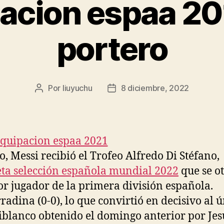
acion espaa 20
portero
Por
liuyuchu
8 diciembre, 2022
Autor
Fecha
de
de
la
la
entrada
entrada
io, Messi recibió el Trofeo Alfredo Di Stéfano,
ta selección española mundial 2022
que se o
or jugador de la primera división española.
radina (0-0), lo que convirtió en decisivo al 
jiblanco obtenido el domingo anterior por Jes