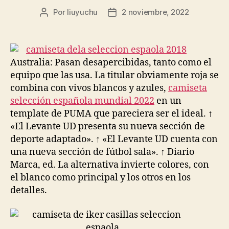
Por
liuyuchu
2 noviembre, 2022
Autor
Fecha
de
de
la
la
entrada
entrada
Australia: Pasan desapercibidas, tanto como el
equipo que las usa. La titular obviamente roja se
combina con vivos blancos y azules,
camiseta
selección española mundial 2022
en un
template de PUMA que pareciera ser el ideal. ↑
«El Levante UD presenta su nueva sección de
deporte adaptado». ↑ «El Levante UD cuenta con
una nueva sección de fútbol sala». ↑ Diario
Marca, ed. La alternativa invierte colores, con
el blanco como principal y los otros en los
detalles.