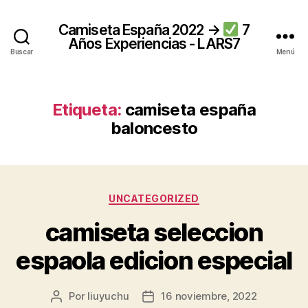
Camiseta España 2022 →
7
Años Experiencias - LARS7
Buscar
Menú
Etiqueta:
camiseta españa
baloncesto
Categorías
UNCATEGORIZED
camiseta seleccion
espaola edicion especial
Por
liuyuchu
16 noviembre, 2022
Autor
Fecha