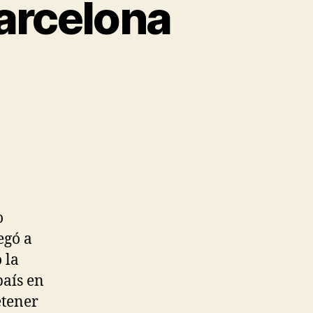
barcelona
o
egó a
 la
país en
etener