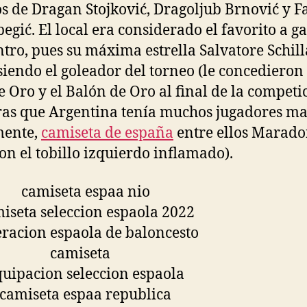
ros de Dragan Stojković, Dragoljub Brnović y F
egić. El local era considerado el favorito a g
tro, pues su máxima estrella Salvatore Schill
siendo el goleador del torneo (le concedieron 
e Oro y el Balón de Oro al final de la competic
as que Argentina tenía muchos jugadores ma
mente,
camiseta de españa
entre ellos Marad
con el tobillo izquierdo inflamado).