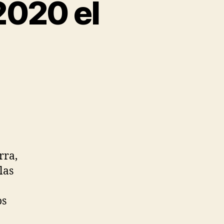
2020 el
rra,
las
os