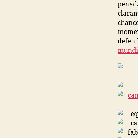
penada
claram
chance
moment
defend
mundi