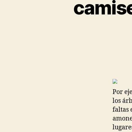
camise
Por ej
los ár
faltas
amones
lugare