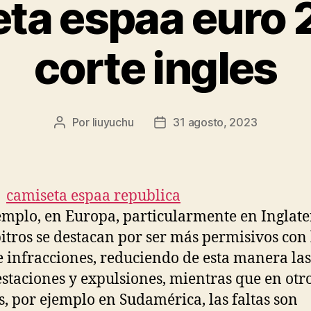
ta espaa euro 
corte ingles
Por
liuyuchu
31 agosto, 2023
Autor
Fecha
de
de
la
la
entrada
entrada
emplo, en Europa, particularmente en Inglate
bitros se destacan por ser más permisivos con 
 e infracciones, reduciendo de esta manera las
taciones y expulsiones, mientras que en otr
s, por ejemplo en Sudamérica, las faltas son