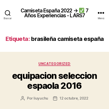
Camiseta España 2022 →
7
Años Experiencias - LARS7
Buscar
Menú
Etiqueta:
brasileña camiseta españa
Categorías
UNCATEGORIZED
equipacion seleccion
espaola 2016
Por
liuyuchu
12 octubre, 2022
Autor
Fecha
de
de