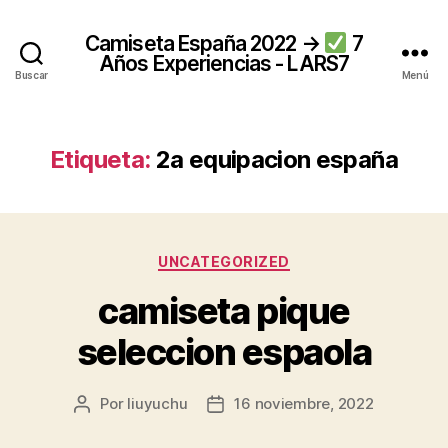
Camiseta España 2022 →
7
Años Experiencias - LARS7
Buscar
Menú
Etiqueta:
2a equipacion españa
Categorías
UNCATEGORIZED
camiseta pique
seleccion espaola
Por
liuyuchu
16 noviembre, 2022
Autor
Fecha
de
de