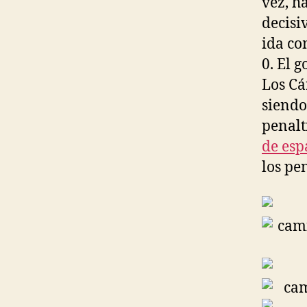
vez, h
decisi
ida co
0. El 
Los Cá
siendo
penalt
de es
los pe