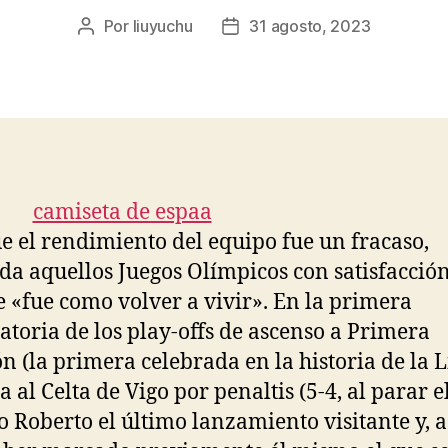
Por
liuyuchu
31 agosto, 2023
Autor
Fecha
de
de
la
la
entrada
entrada
 el rendimiento del equipo fue un fracaso,
da aquellos Juegos Olímpicos con satisfacció
 «fue como volver a vivir». En la primera
atoria de los play-offs de ascenso a Primera
ón (la primera celebrada en la historia de la L
 al Celta de Vigo por penaltis (5-4, al parar e
o Roberto el último lanzamiento visitante y, a