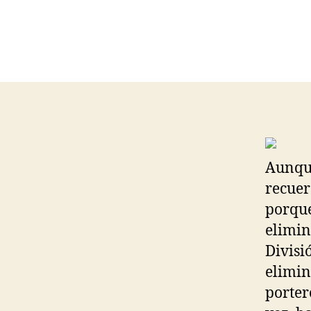
Aunque
recuer
porque
elimin
Divisi
elimina
porter