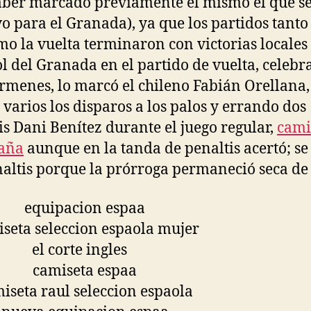
aber marcado previamente él mismo el que se
vo para el Granada), ya que los partidos tanto
mo la vuelta terminaron con victorias locales 
gol del Granada en el partido de vuelta, celeb
rmenes, lo marcó el chileno Fabián Orellana,
 varios los disparos a los palos y errando dos
is Dani Benítez durante el juego regular,
cami
paña
aunque en la tanda de penaltis acertó; se 
naltis porque la prórroga permaneció seca de 