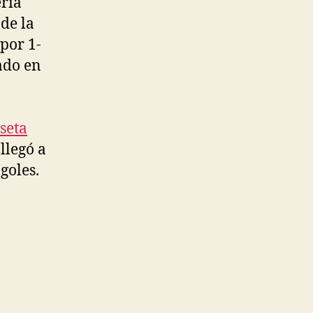
ría
 de la
por 1-
rado en
seta
llegó a
goles.