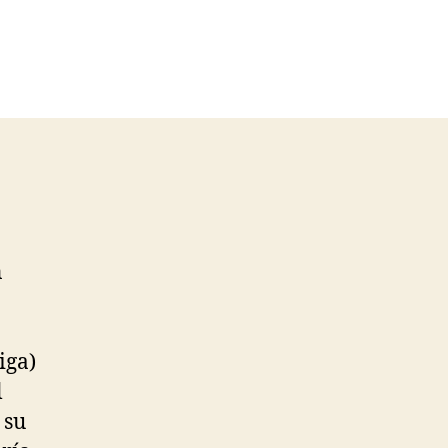
n
iga)
l
 su