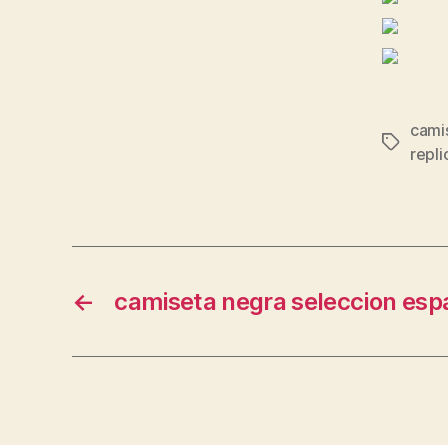
cami
Etiqueta
repli
←
camiseta negra seleccion esp