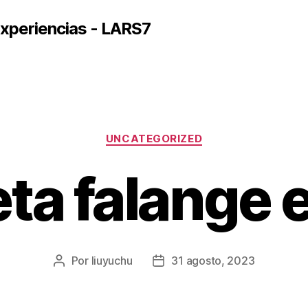
xperiencias - LARS7
Categorías
UNCATEGORIZED
ta falange 
Por
liuyuchu
31 agosto, 2023
Autor
Fecha
de
de
la
la