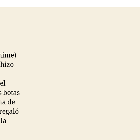
anime)
 hizo
el
s botas
na de
 regaló
la