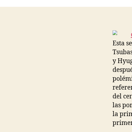
Esta s
Tsubas
y Hyug
despué
polémi
refere
del ce
las po
la pri
primer