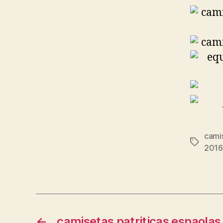
cami
Etiqueta
2016
←
camisetas patriticas espaolas