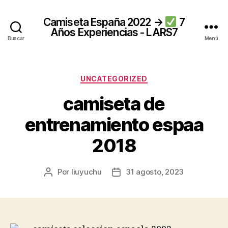
Camiseta España 2022 →
7
Años Experiencias - LARS7
Buscar
Menú
Categorías
UNCATEGORIZED
camiseta de
entrenamiento espaa
2018
Por
liuyuchu
31 agosto, 2023
Autor
Fecha
de
de
la
la
entrada
entrada