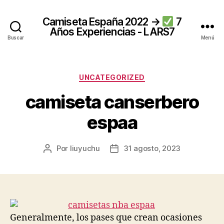
Camiseta España 2022 →
7
Años Experiencias - LARS7
Buscar
Menú
Categorías
UNCATEGORIZED
camiseta canserbero
espaa
Por
liuyuchu
31 agosto, 2023
Autor
Fecha
de
de
la
la
entrada
entrada
Generalmente, los pases que crean ocasiones