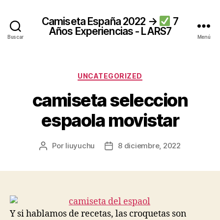
Camiseta España 2022 →
7
Años Experiencias - LARS7
Buscar
Menú
Categorías
UNCATEGORIZED
camiseta seleccion
espaola movistar
Por
liuyuchu
8 diciembre, 2022
Autor
Fecha
de
de
la
la
entrada
entrada
Y si hablamos de recetas, las croquetas son