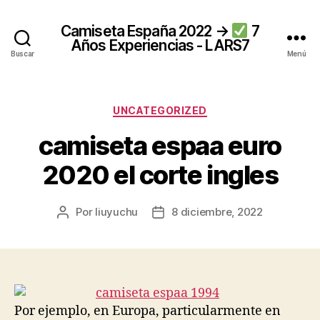
Camiseta España 2022 →
7
Años Experiencias - LARS7
Buscar
Menú
Categorías
UNCATEGORIZED
camiseta espaa euro
2020 el corte ingles
Por
liuyuchu
8 diciembre, 2022
Autor
Fecha
de
de
la
la
entrada
entrada
Por ejemplo, en Europa, particularmente en