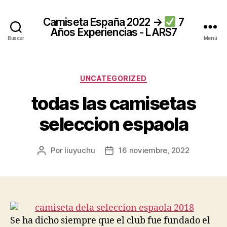
Camiseta España 2022 →
7
Años Experiencias - LARS7
Buscar
Menú
Categorías
UNCATEGORIZED
todas las camisetas
seleccion espaola
Por
liuyuchu
16 noviembre, 2022
Autor
Fecha
de
de
la
la
entrada
entrada
Se ha dicho siempre que el club fue fundado el