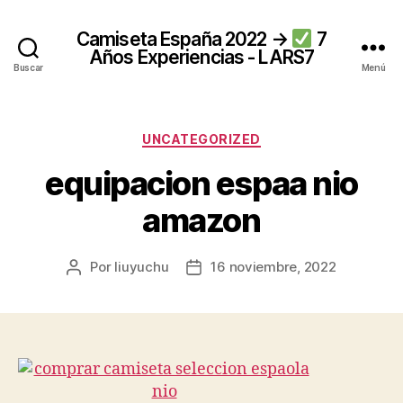
Camiseta España 2022 →
7
Años Experiencias - LARS7
Buscar
Menú
Categorías
UNCATEGORIZED
equipacion espaa nio
amazon
Por
liuyuchu
16 noviembre, 2022
Autor
Fecha
de
de
la
la
entrada
entrada