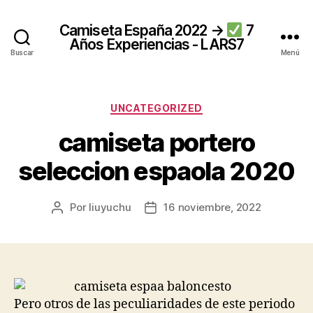
Camiseta España 2022 →
7
Años Experiencias - LARS7
Buscar
Menú
Categorías
UNCATEGORIZED
camiseta portero
seleccion espaola 2020
Por
liuyuchu
16 noviembre, 2022
Autor
Fecha
de
de
la
la
entrada
entrada
Pero otros de las peculiaridades de este periodo