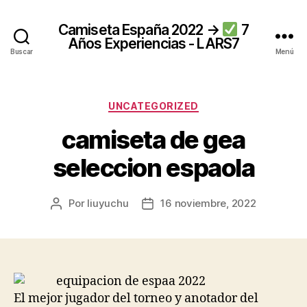
Camiseta España 2022 →
7
Años Experiencias - LARS7
Buscar
Menú
Categorías
UNCATEGORIZED
camiseta de gea
seleccion espaola
Por
liuyuchu
16 noviembre, 2022
Autor
Fecha
de
de
la
la
entrada
entrada
El mejor jugador del torneo y anotador del