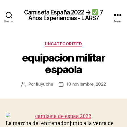
Camiseta España 2022 →
7
Años Experiencias - LARS7
Buscar
Menú
Categorías
UNCATEGORIZED
equipacion militar
espaola
Por
liuyuchu
10 noviembre, 2022
Autor
Fecha
de
de
la
la
entrada
entrada
La marcha del entrenador junto a la venta de