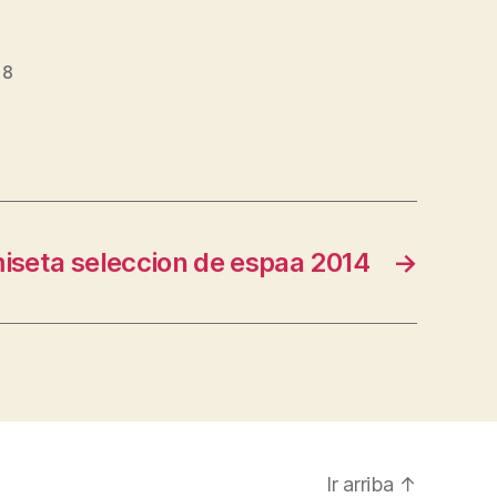
18
iseta seleccion de espaa 2014
→
Ir arriba
↑