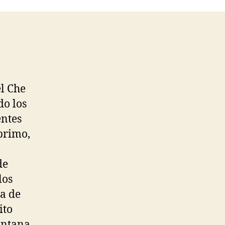
el Che
o los
entes
primo,
de
los
a de
ito
antana