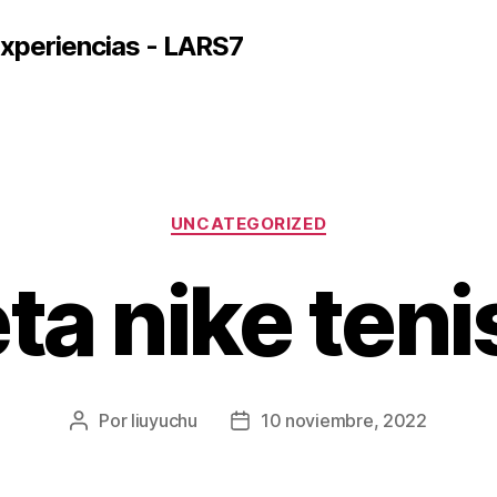
xperiencias - LARS7
Categorías
UNCATEGORIZED
ta nike teni
Por
liuyuchu
10 noviembre, 2022
Autor
Fecha
de
de
la
la