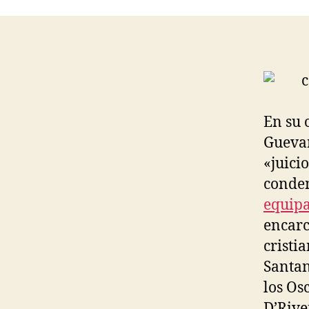
En su 
Guevar
«juici
conden
equipa
encarc
cristi
Santan
los Os
D’Rive