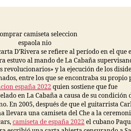
entrada
entrada
carta D’Rivera se refiere al período en el que 
a estuvo al mando de La Cabaña supervisand
os revolucionarios» y la ejecución de los disid
ados, entre los que se encontraba su propio 
cion españa 2022
quien sostiene que fue
elado en La Cabaña a causa de su condición 
ano. En 2005, después de que el guitarrista Car
a llevara una camiseta del Che a la ceremoni
cars,
camiseta de españa 2022
el cubano Paqu
ra escribió una carta abierta censurando a S