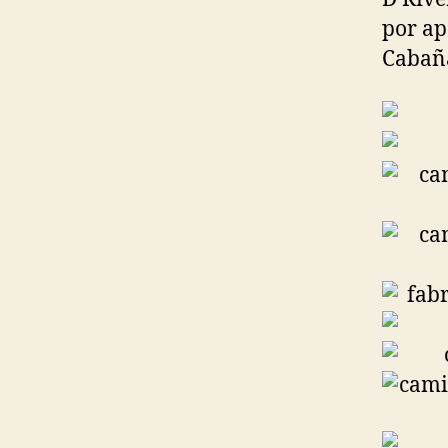
por ap
Cabañ