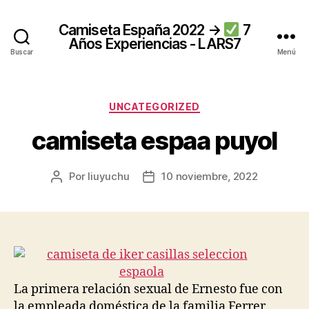
Camiseta España 2022 →
7
Años Experiencias - LARS7
Buscar
Menú
Categorías
UNCATEGORIZED
camiseta espaa puyol
Por
liuyuchu
10 noviembre, 2022
Autor
Fecha
de
de
la
la
entrada
entrada
La primera relación sexual de Ernesto fue con
la empleada doméstica de la familia Ferrer,