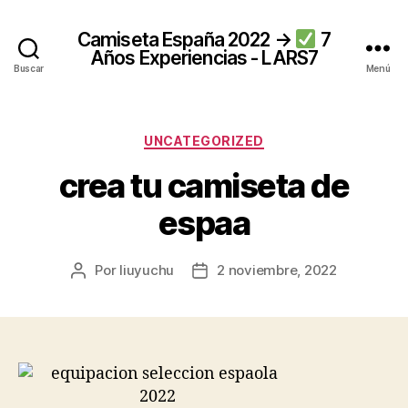
Camiseta España 2022 →
7
Años Experiencias - LARS7
Buscar
Menú
Categorías
UNCATEGORIZED
crea tu camiseta de
espaa
Por
liuyuchu
2 noviembre, 2022
Autor
Fecha
de
de
la
la
entrada
entrada