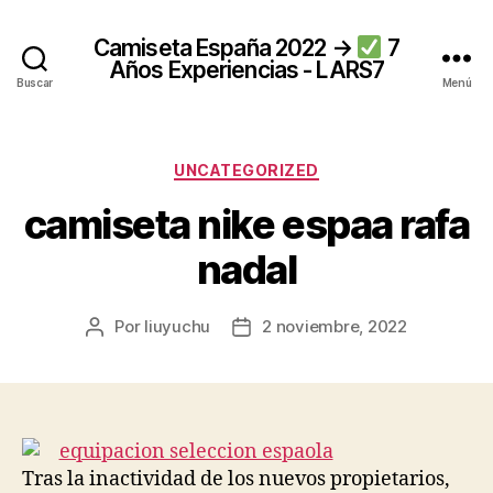
Camiseta España 2022 →
7
Años Experiencias - LARS7
Buscar
Menú
Categorías
UNCATEGORIZED
camiseta nike espaa rafa
nadal
Por
liuyuchu
2 noviembre, 2022
Autor
Fecha
de
de
la
la
entrada
entrada
Tras la inactividad de los nuevos propietarios,