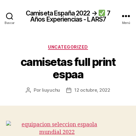
Camiseta España 2022 →
7
Años Experiencias - LARS7
Buscar
Menú
Categorías
UNCATEGORIZED
camisetas full print
espaa
Por
liuyuchu
12 octubre, 2022
Autor
Fecha
de
de
la
la
entrada
entrada