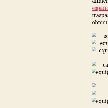
alimen
españo
traspa
obtení