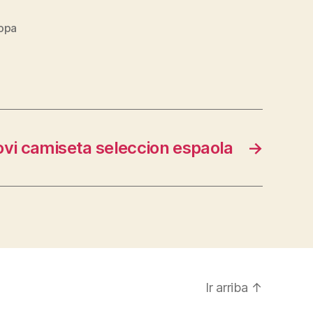
opa
ovi camiseta seleccion espaola
→
Ir arriba
↑