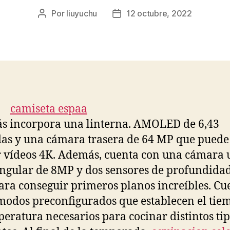
Por
liuyuchu
12 octubre, 2022
Autor
Fecha
de
de
la
la
entrada
entrada
 incorpora una linterna. AMOLED de 6,43
as y una cámara trasera de 64 MP que puede
 vídeos 4K. Además, cuenta con una cámara 
ngular de 8MP y dos sensores de profundida
ra conseguir primeros planos increíbles. Cu
modos preconfigurados que establecen el tie
peratura necesarios para cocinar distintos ti