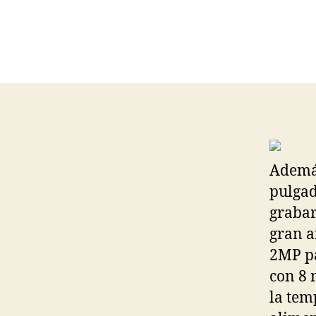
Además
pulgad
grabar
gran a
2MP pa
con 8 
la tem