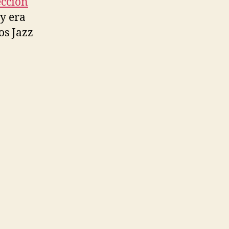
eccion
y era
os Jazz