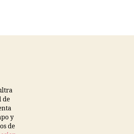
ultra
d de
enta
mpo y
pos de