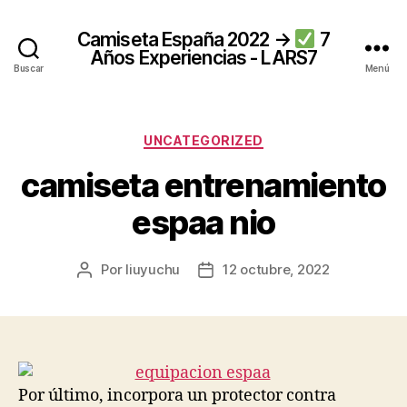
Camiseta España 2022 →
7
Años Experiencias - LARS7
Buscar
Menú
Categorías
UNCATEGORIZED
camiseta entrenamiento
espaa nio
Por
liuyuchu
12 octubre, 2022
Autor
Fecha
de
de
la
la
entrada
entrada
Por último, incorpora un protector contra